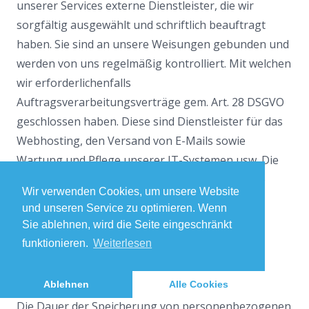
unserer Services externe Dienstleister, die wir
sorgfältig ausgewählt und schriftlich beauftragt
haben. Sie sind an unsere Weisungen gebunden und
werden von uns regelmäßig kontrolliert. Mit welchen
wir erforderlichenfalls
Auftragsverarbeitungsverträge gem. Art. 28 DSGVO
geschlossen haben. Diese sind Dienstleister für das
Webhosting, den Versand von E-Mails sowie
Wartung und Pflege unserer IT-Systemen usw. Die
Dienstleister werden diese Daten nicht an Dritte
Wir verwenden Cookies, um unsere Website
weitergeben.
und unseren Service zu optimieren. Wenn
Sie ablehnen, wird die Seite eingeschränkt
Dauer der Speicherung
funktionieren.
Weiterlesen
personenbezogener Daten
Ablehnen
Alle Cookies
Die Dauer der Speicherung von personenbezogenen